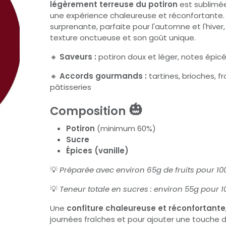
légèrement terreuse du potiron
est sublimée
une expérience chaleureuse et réconfortante.
surprenante, parfaite pour l'automne et l'hiver
texture onctueuse et son goût unique.
🔸
Saveurs :
potiron doux et léger, notes épicé
🔸
Accords gourmands :
tartines, brioches, f
pâtisseries
🎃
Composition
Potiron
(minimum 60%)
Sucre
Épices (vanille)
💡
Préparée avec environ 65g de fruits pour 100
💡
Teneur totale en sucres : environ 55g pour 1
Une
confiture chaleureuse et réconfortante
journées fraîches et pour ajouter une touche d’