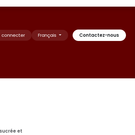
 connecter
Français
Contactez-nous
Contactez-nous
INSCRIPTION
Rendez-vous
Conditio
sucrée et