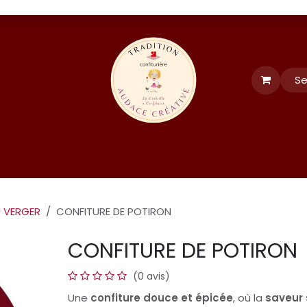
Se
tés
Événements
formation et recettes
LE CLUB
FORUM
U VERGER
CONFITURE DE POTIRON
CONFITURE DE POTIRON
(0 avis)
Une
confiture douce et épicée
, où la
saveur 