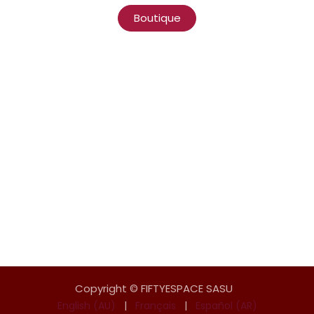
Boutique
Copyright © FIFTYESPACE SASU
English (AU)
|
Français
|
Español (AR)