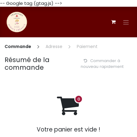
-- Google tag (gtag.js) -->
Se rendre au contenu
Commande
Adresse
Paiement
Résumé de la
Commander à
commande
nouveau rapidement
Votre panier est vide !