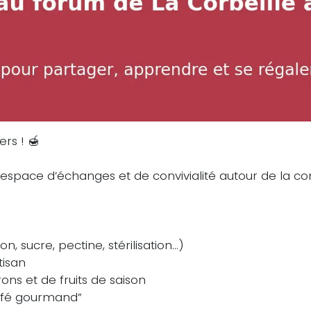
rs ! 🍯
t espace d’échanges et de convivialité autour de la con
, sucre, pectine, stérilisation…)
tisan
ns et de fruits de saison
Café gourmand”