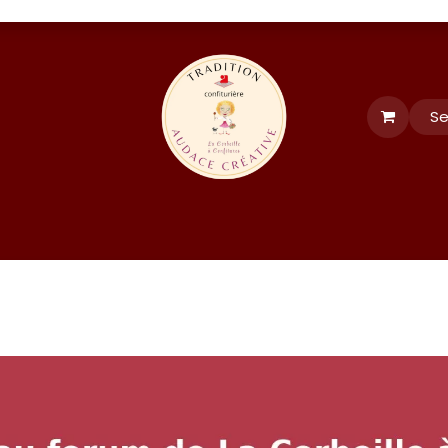
Se
tés
Événements
formation et recettes
LE CLUB
FORUM