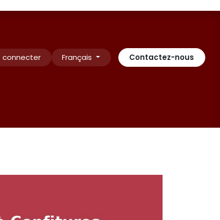
 connecter
Français
Contactez-nous
Contactez-nous
INSCRIPTION
Rendez-vous
Conditio