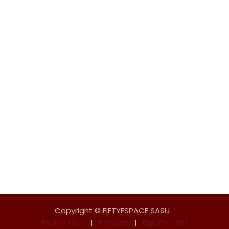
Copyright © FIFTYESPACE SASU
English (AU)
|
Français
|
Español (AR)