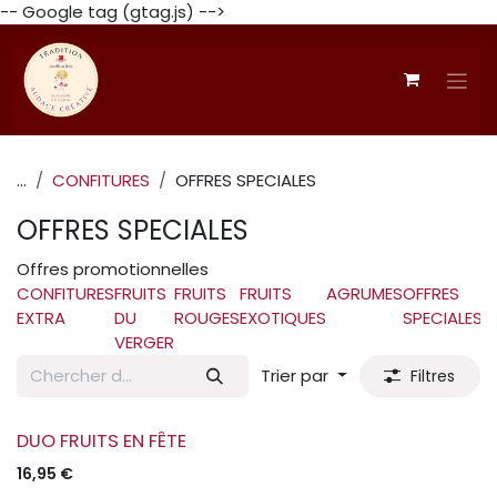
-- Google tag (gtag.js) -->
Se rendre au contenu
...
CONFITURES
OFFRES SPECIALES
OFFRES SPECIALES
Offres promotionnelles
CONFITURES
FRUITS
FRUITS
FRUITS
AGRUMES
OFFRES
EXTRA
DU
ROUGES
EXOTIQUES
SPECIALES
VERGER
Trier par
Filtres
DUO FRUITS EN FÊTE
16,95
€