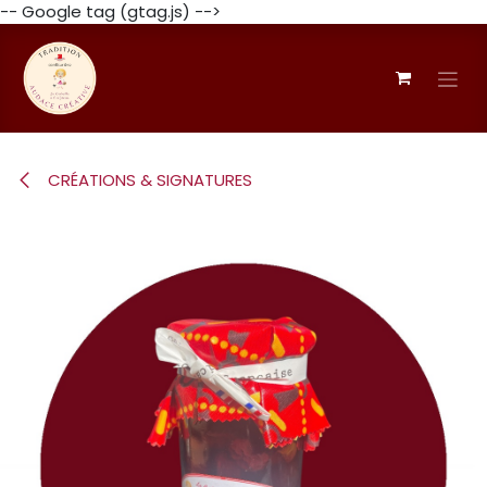
-- Google tag (gtag.js) -->
Se rendre au contenu
CRÉATIONS & SIGNATURES