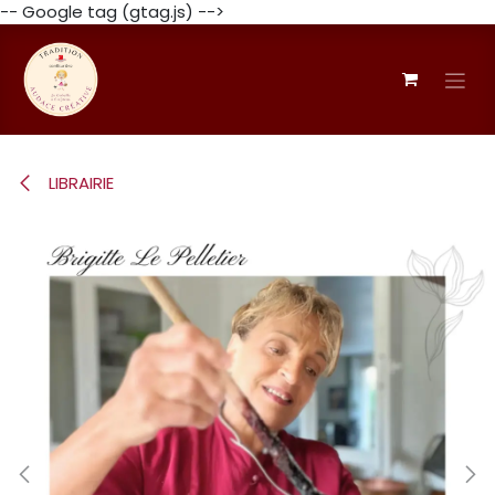
-- Google tag (gtag.js) -->
Se rendre au contenu
LIBRAIRIE