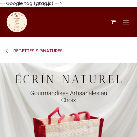
-- Google tag (gtag.js) -->
Se rendre au contenu
RECETTES SIGNATURES