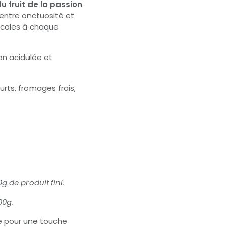
u fruit de la passion
.
t entre onctuosité et
picales à chaque
n acidulée et
urts, fromages frais,
g de produit fini.
00g.
te pour une touche