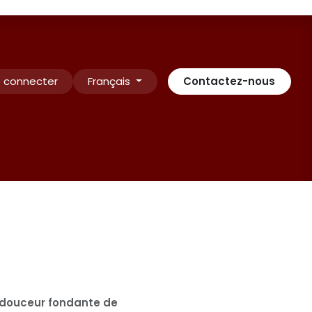
 connecter
Français
Contactez-nous
Contactez-nous
INSCRIPTION
Rendez-vous
Conditio
douceur fondante de