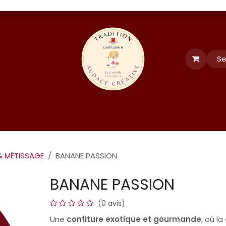
Se
tés
Événements
formation et recettes
LE CLUB
FORUM
 MÉTISSAGE
BANANE PASSION
BANANE PASSION
(0 avis)
Une
confiture exotique et gourmande
, où la