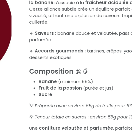
la banane
s’associe à la
fraîcheur acidulée d
Cette alliance subtile crée un équilibre parfai
vivacité, offrant une explosion de saveurs tro
cuillerée.
🔸
Saveurs :
banane douce et veloutée, passio
parfumée
🔸
Accords gourmands :
tartines, crêpes, yao
desserts exotiques
Composition
🍌🥭
Banane
(minimum 55%)
Fruit de la passion
(purée et jus)
Sucre
💡
Préparée avec environ 65g de fruits pour 100
💡
Teneur totale en sucres : environ 55g pour 1
Une
confiture veloutée et parfumée
, parfai