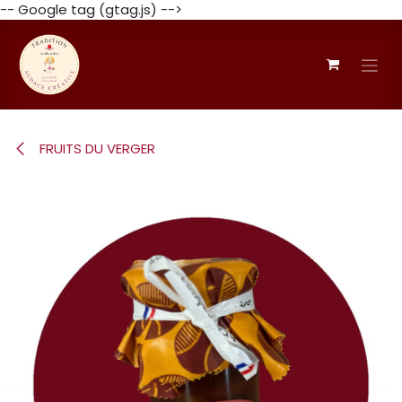
-- Google tag (gtag.js) -->
Se rendre au contenu
FRUITS DU VERGER