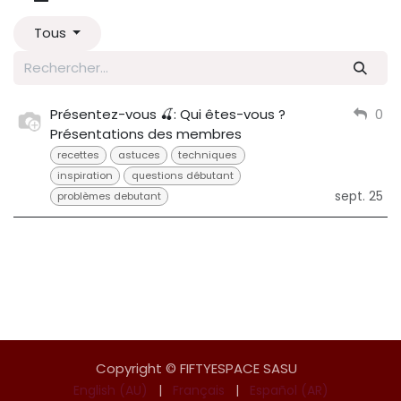
Tous
Présentez-vous 🍒: Qui êtes-vous ?
0
Présentations des membres
recettes
astuces
techniques
inspiration
questions débutant
sept. 25
problèmes debutant
Copyright © FIFTYESPACE SASU
English (AU)
|
Français
|
Español (AR)