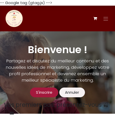
-- Google tag (gtag.js) -->
Se rendre au contenu
Bienvenue !
Partagez et discutez du meilleur contenu et des
nouvelles idées de marketing, développez votre
profil professionnel et devenez ensemble un
meilleur spécialiste du marketing.
S'inscrire
Annuler
Vos premiers pas: présentez-vous 🍒