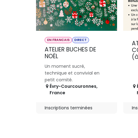
EN FRANCAIS
DIRECT
AT
ATELIER BUCHES DE
CO
NOËL
(
Un moment sucré,
technique et convivial en
petit comité.
Évry-Courcouronnes
,
France
Inscriptions terminées
In