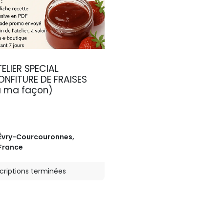
ELIER SPECIAL
NFITURE DE FRAISES
à ma façon)
Évry-Courcouronnes
,
France
scriptions terminées