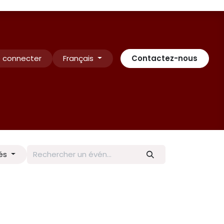
 connecter
Français
Contactez-nous
Contactez-nous
INSCRIPTION
Rendez-vous
Conditio
és