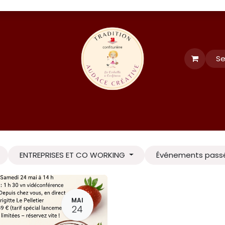
Se
tés
Événements
formation et recettes
LE CLUB
FORUM
ENTREPRISES ET CO WORKING
Événements pass
MAI
24