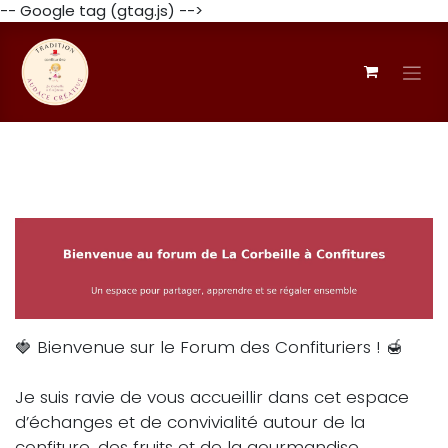
-- Google tag (gtag.js) -->
Skip to Content
🍓 Bienvenue sur le Forum des Confituriers ! 🍯
Je suis ravie de vous accueillir dans cet espace
d’échanges et de convivialité autour de la
confiture, des fruits et de la gourmandise.