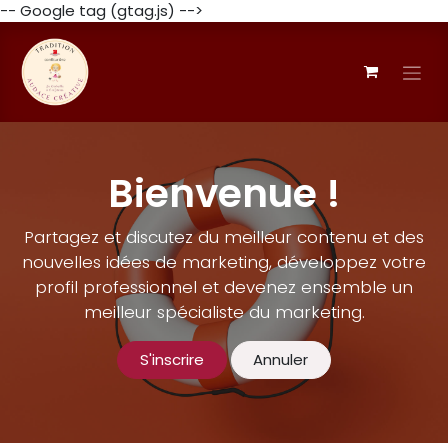
-- Google tag (gtag.js) -->
Skip to Content
Bienvenue !
Partagez et discutez du meilleur contenu et des
nouvelles idées de marketing, développez votre
profil professionnel et devenez ensemble un
meilleur spécialiste du marketing.
S'inscrire
Annuler