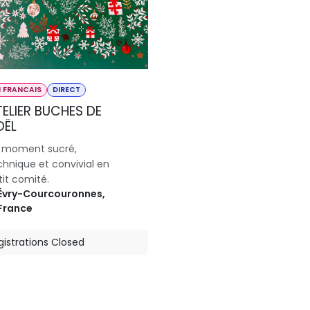
N FRANCAIS
DIRECT
ELIER BUCHES DE
OËL
 moment sucré,
chnique et convivial en
tit comité.
Évry-Courcouronnes
,
France
gistrations Closed