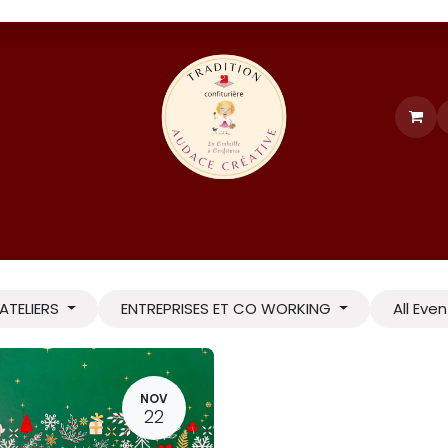
Events
formation et recettes
LE CLUB
FORUM
Contac
ATELIERS
ENTREPRISES ET CO WORKING
All Eve
NOV
22