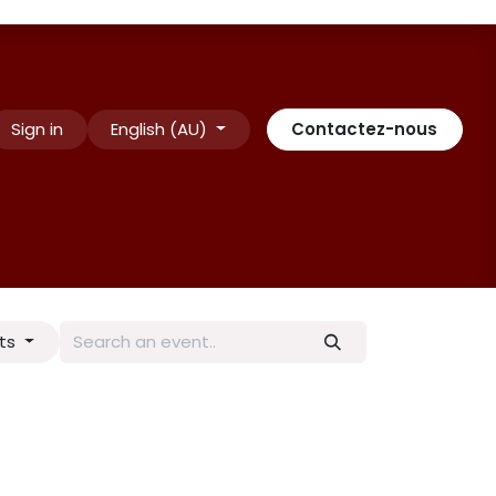
Sign in
English (AU)
Contactez-nous
tez-nous
INSCRIPTION
Appointment
Conditions Généra
nts