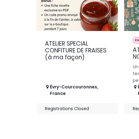
E
ATELIER SPECIAL
AT
CONFITURE DE FRAISES
N
(à ma façon)
Un
te
pe
Évry-Courcouronnes
,
France
Registrations Closed
Re