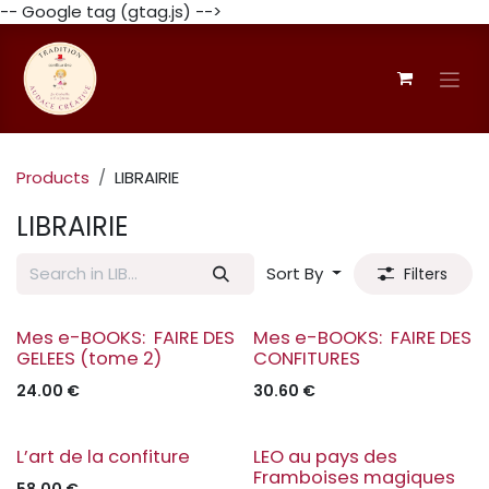
-- Google tag (gtag.js) -->
Skip to Content
Products
LIBRAIRIE
LIBRAIRIE
Sort By
Filters
Mes e-BOOKS: FAIRE DES
Mes e-BOOKS: FAIRE DES
GELEES (tome 2)
CONFITURES
24.00
€
30.60
€
NOUVEAU
L’art de la confiture
LEO au pays des
Framboises magiques