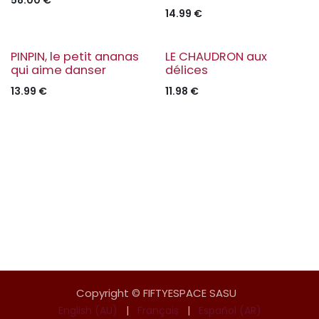
58.00
€
14.99
€
NOUVEAU
NOUVEAU
PINPIN, le petit ananas
LE CHAUDRON aux
qui aime danser
délices
13.99
€
11.98
€
Copyright © FIFTYESPACE SASU
English (AU)
|
Français
|
Español (AR)